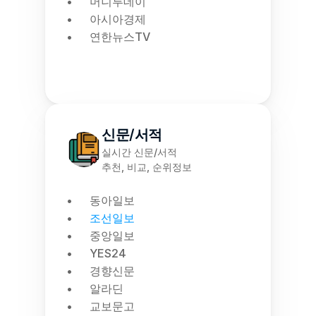
머니투데이
아시아경제
연한뉴스TV
신문/서적
실시간 신문/서적
추천, 비교, 순위정보
동아일보
조선일보
중앙일보
YES24
경향신문
알라딘
교보문고