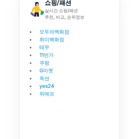
쇼핑/패션
실시간 쇼핑/패션
추천, 비교, 순위정보
모두의백화점
취미백화점
테무
11번가
쿠팡
G마켓
옥션
yes24
위메프