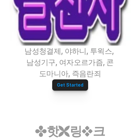
남성청결제, 야하니, 투윅스, 
남성기구, 여자오르가즘, 콘
도마니아, 즉음란죄
Get Started
핫
링
크