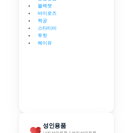
블랙챗
바이로즈
짝궁
스타티비
투핫
헤이유
성인용품
남자성인용품 / 여자성인용품