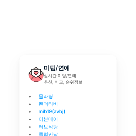
몰천사 몰러브 성인용품 - 월간 랭킹 집계
미팅/연애
실시간 미팅/연애
추천, 비교, 순위정보
몰라팅
팬더티비
mib19(avbj)
이븐데이
러브식당
클럽만남